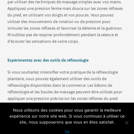
par utiliser des techniques de massage simples avec vos mains.
Appliquez une pression ferme mais douce sur les zones réflexes
du pied, en utilisant vos doigts et vos pouces. Vous pouvez
utiliser des mouvements de rotation ou de pression pour
stimuler les zones réflexes et favoriser la détente et la guérison.
N’oubliez pas de respirer profondément pendant la séance et
d’écouter les sensations de votre corps.
Expérimentez avec des outils de réflexologie
Si vous souhaitez intensifier votre pratique de la réflexologie
plantaire, vous pouvez également utiliser des outils de
réflexologie disponibles dans le commerce. Les bâtons de
réflexologie et les boules de massage peuvent être utilisés pour
appliquer une pression précise sur les zones réflexes du pied.
Vous pouvez les utiliser en combinaison avec des techniques de
Nous utilisons des cookies pour vous garantir la meilleure
massage des mains pour des résultats encore plus bénéfiques.
expérience sur notre site web. Si vous continuez à utiliser ce
site, nous supposerons que vous en êtes satisfait.
Ok
Prendre rendez-vous pour une séance de réflexologie