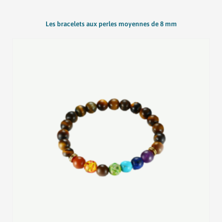
variations.
Les
Les bracelets aux perles moyennes de 8 mm
options
peuvent
être
choisies
sur
la
page
du
produit