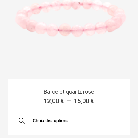
la
page
du
produit
Plage
Barcelet quartz rose
de
12,00
€
–
15,00
€
prix :
12,00 €
à
Ce
Choix des options
15,00 €
produit
a
plusieurs