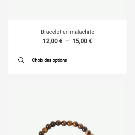
Plage
Bracelet en malachite
de
12,00
€
–
15,00
€
prix :
12,00 €
à
Ce
Choix des options
15,00 €
produit
a
plusieurs
variations.
Les
options
peuvent
être
choisies
sur
la