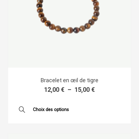
du
produit
Plage
Bracelet en œil de tigre
de
12,00
€
–
15,00
€
prix :
12,00 €
à
Ce
Choix des options
15,00 €
produit
a
plusieurs
variations.