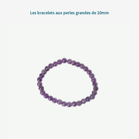
variations.
Les
Les bracelets aux perles grandes de 10mm
options
peuvent
être
choisies
sur
la
page
du
produit