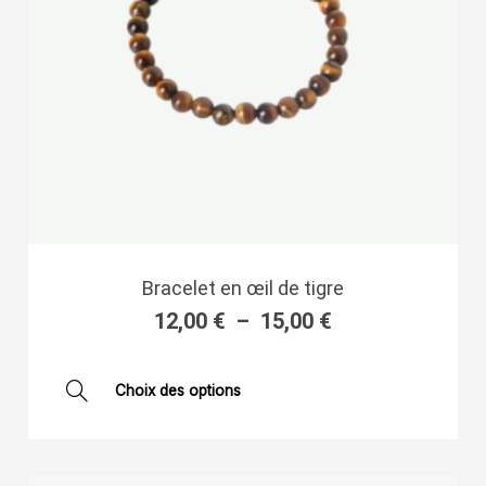
page
du
produit
Plage
Bracelet en œil de tigre
de
12,00
€
–
15,00
€
prix :
12,00 €
à
Ce
Choix des options
15,00 €
produit
a
plusieurs
variations.