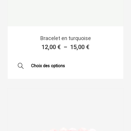
Plage
Bracelet en turquoise
de
12,00
€
–
15,00
€
prix :
12,00 €
à
Ce
Choix des options
15,00 €
produit
a
plusieurs
variations.
Les
options
peuvent
être
choisies
sur