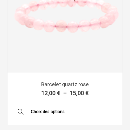
la
page
du
produit
Plage
Barcelet quartz rose
de
12,00
€
–
15,00
€
prix :
12,00 €
à
Ce
Choix des options
15,00 €
produit
a
plusieurs