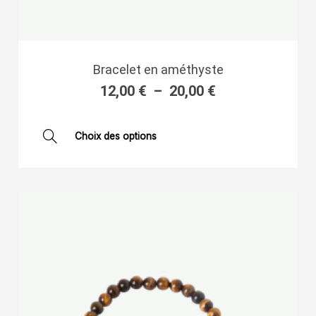
Plage
Bracelet en améthyste
de
12,00
€
–
20,00
€
prix :
12,00 €
à
Ce
Choix des options
20,00 €
produit
a
plusieurs
variations.
Les
options
peuvent
être
choisies
sur
la
page