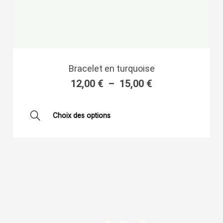
Plage
Bracelet en turquoise
de
12,00
€
–
15,00
€
prix :
12,00 €
à
Ce
Choix des options
15,00 €
produit
a
plusieurs
variations.
Les
options
peuvent
être
choisies
sur