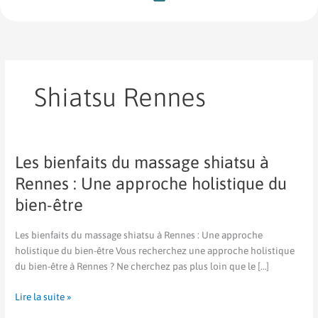
Shiatsu Rennes
Les bienfaits du massage shiatsu à
Les
bienfaits
Rennes : Une approche holistique du
du
bien-être
massage
shiatsu
Les bienfaits du massage shiatsu à Rennes : Une approche
à
holistique du bien-être Vous recherchez une approche holistique
Rennes
du bien-être à Rennes ? Ne cherchez pas plus loin que le […]
:
Une
Lire la suite »
approche
holistique